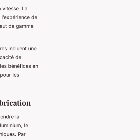
 vitesse. La
s l’expérience de
 haut de gamme
es incluent une
icacité de
 les bénéfices en
 pour les
brication
rendre la
aluminium, le
niques. Par