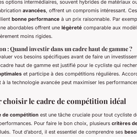
es options intermédiaires, souvent hybrides de matériaux ou 
abrication
avancées
, offrent un compromis intéressant. Ce
llient
bonne performance
à un prix raisonnable. Par exempl
ne abordables offrent une
légèreté
comparable aux modèle
gèrement moins rigides.
ion : Quand investir dans un cadre haut de gamme ?
’évaluer vos besoins spécifiques avant de faire un investisse
cadre haut de gamme est justifié pour le cycliste qui rech
optimales
et participe à des compétitions régulières. Accord
t à la technologie avancée peut maximiser les performance
 choisir le cadre de compétition idéal
e de compétition
est une tâche cruciale pour tout cycliste d
performances. Pour faire le bon choix, plusieurs
critères d
lués. Tout d’abord, il est essentiel de comprendre ses
beso