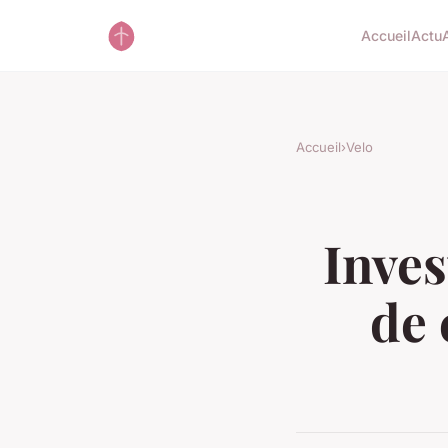
Accueil
Actu
Accueil
›
Velo
Inves
de 