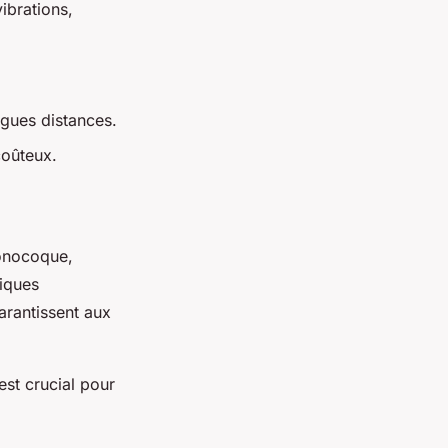
ibrations,
gues distances.
coûteux.
onocoque,
iques
arantissent aux
st crucial pour