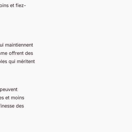
ins et fiez-
i maintiennent
mme offrent des
les qui méritent
 peuvent
es et moins
finesse des