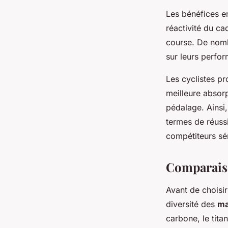
Les bénéfices 
réactivité du ca
course. De nomb
sur leurs perfo
Les cyclistes p
meilleure absorp
pédalage. Ainsi,
termes de réussi
compétiteurs sé
Comparaiso
Avant de choisi
diversité des
ma
carbone, le tita