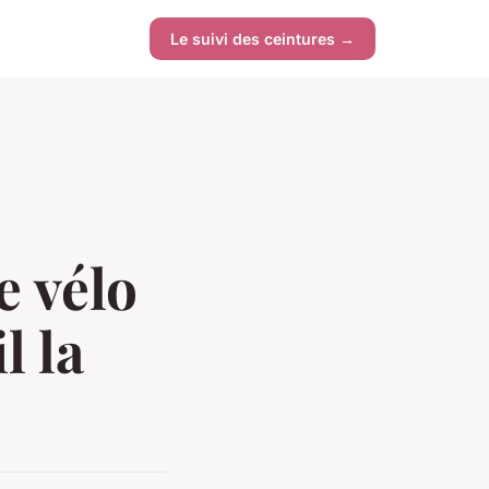
Le suivi des ceintures →
e vélo
l la