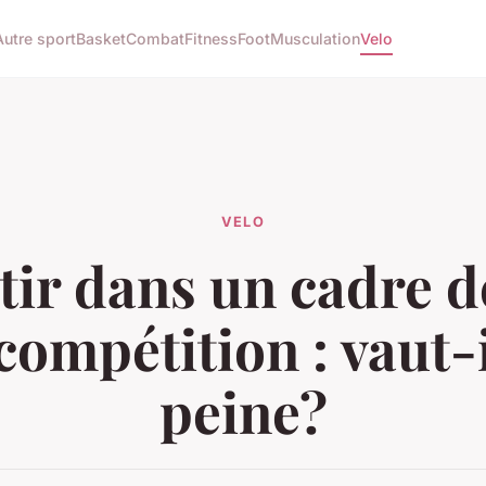
Autre sport
Basket
Combat
Fitness
Foot
Musculation
Velo
VELO
tir dans un cadre d
compétition : vaut-i
peine?