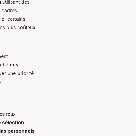
utilisant des
s cadres
e, certains
s plus coûteux,
ment
erche
des
er une priorité
s.
ésireux
e sélection
ins personnels