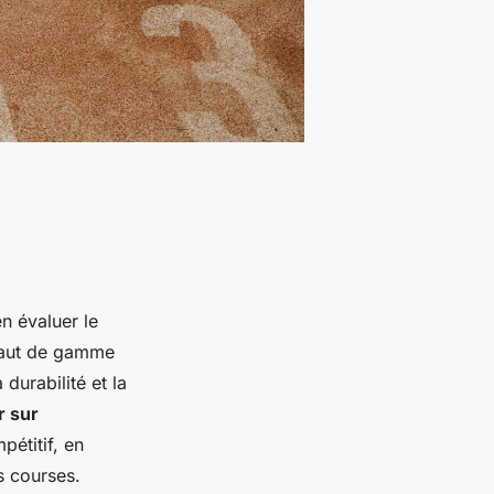
ien évaluer le
 haut de gamme
durabilité et la
r sur
pétitif, en
s courses.