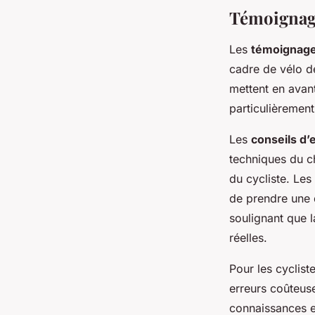
Témoignage
Les
témoignag
cadre de vélo d
mettent en avan
particulièrement
Les
conseils d’
techniques du c
du cycliste. Le
de prendre une d
soulignant que l
réelles.
Pour les cyclist
erreurs coûteus
connaissances en