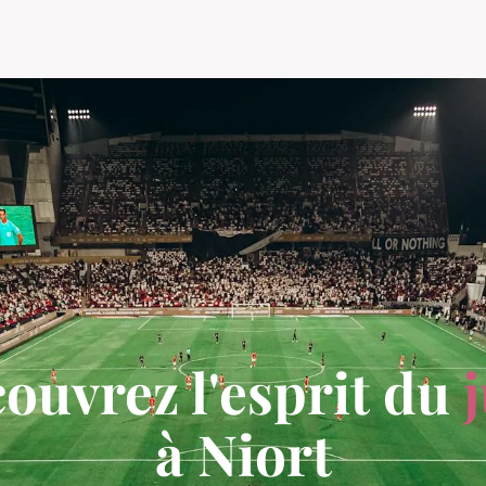
ouvrez l'esprit du
à Niort