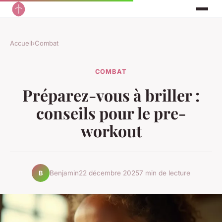
Accueil
›
Combat
COMBAT
Préparez-vous à briller :
conseils pour le pre-
workout
Benjamin
22 décembre 2025
7 min de lecture
B